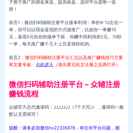
于善于推广的朋友来说，提高收益，选对平台是唯一选
择！
前言1：微信扫码辅助注册平台接单利润：单价8-12左右一
单，你可以以现金返现的方式做推广，比如你一单赚10
元，返现5元给你的做单下级，你赚中间利润差5元。10秒
一单，每天推广赚个几十上百是很轻松的。
前言2：
微信扫码辅助注册平台汇总以及推广赚钱技巧方案
和文案专贴：
点此进入
（请先看完此文注册之后再打开）
微信扫码辅助注册平台 – 众辅注册
赚钱流程
众辅官方总代邀请码：JJJJJJJ（7个大写J），邀请码一般
默认无需填写！
提醒：请务必加微信hx22335678，有任何平台问题，都