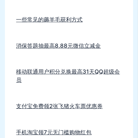
一些常见的薅羊毛获利方式
消保答题抽最高8.88元微信立减金
移动联通用户积分兑换最高31天QQ超级会
员
支付宝免费领2张飞猪火车票优惠券
手机淘宝领7元无门槛购物红包