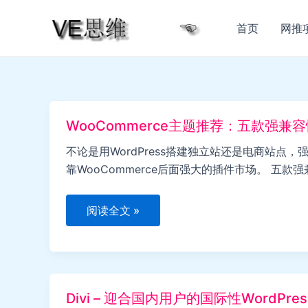
跳
至
首页
网推
内
容
WooCommerce主题推荐：五款强
不论是用WordPress搭建独立站还是电商站点，
靠WooCommerce后面强大的插件市场。 五款强兼容
WooCommerce
阅读全文 »
主
题
推
荐：
五
款
强
Divi – 迎合国内用户的国际性WordPre
兼