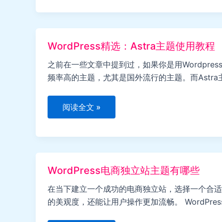
导
入
模
板
流
WordPress精选：Astra主题使用教程
程
演
示
之前在一些文章中提到过，如果你是用Wordpr
频率高的主题，尤其是国外流行的主题。而Astr
WordPress
阅读全文 »
精
选：
Astra
主
题
使
用
WordPress电商独立站主题有哪些
教
程
在当下建立一个成功的电商独立站，选择一个合适的
的美观度，还能让用户操作更加流畅。 WordPress电