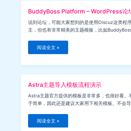
通
动
BuddyBoss Platform – WordPre
漫
主
题
说到论坛，可能大家想到的是使用Discuz这类程序
主，但也有非常精美的主题模板，比如BuddyBoss 
BuddyBoss
阅读全文 »
Platform
–
WordPress
论
坛
社
群
Astra主题导入模板流程演示
主
题
Astra主题官方提供的模板是非常多，也很好看
于简单，因此还是建议大家用下相关模板。不会导入
Astra
阅读全文 »
主
题