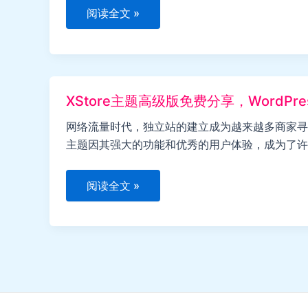
WordPress
阅读全文 »
电
商
独
立
站
主
题
XStore主题高级版免费分享，WordP
有
哪
些
网络流量时代，独立站的建立成为越来越多商家寻求发展
主题因其强大的功能和优秀的用户体验，成为了许多
XStore
阅读全文 »
主
题
高
级
版
免
费
分
享，
WordPress
电