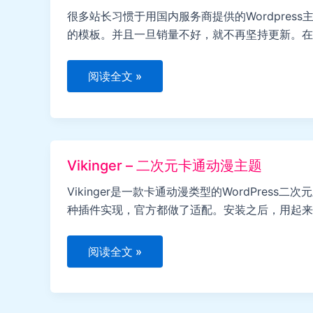
容
性
很多站长习惯于用国内服务商提供的Wordpre
高
的模板。并且一旦销量不好，就不再坚持更新。在如今
级
版
主
题
Divi
阅读全文 »
免
–
费
迎
下
合
载
国
内
用
户
Vikinger – 二次元卡通动漫主题
的
国
际
Vikinger是一款卡通动漫类型的WordPre
性
种插件实现，官方都做了适配。安装之后，用起来
WordPress
主
题
Vikinger
阅读全文 »
–
二
次
元
卡