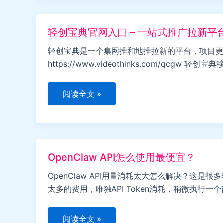
网
入
口
–
轻创宝典官网入口 – 一站式推广拉新平
CPA/CPS
全
品
轻创宝典是一个集网推和地推拉新的平台，项目更
类
https://www.videothinks.com/qcg
项
目
推
广
轻
阅读全文 »
平
创
台
宝
典
官
网
入
口
OpenClaw API怎么使用最便宜？
–
一
站
OpenClaw API用量消耗太大怎么解决？这
式
太多的费用，唯独API Token消耗，稍微执行一
推
广
拉
新
OpenClaw
阅读全文 »
平