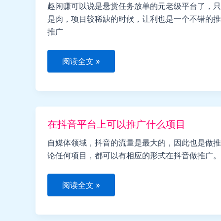
路）
趣闲赚可以说是悬赏任务放单的元老级平台了，只
是肉，项目较稀缺的时候，让利也是一个不错的推
推广
趣
阅读全文 »
闲
赚
发
布
任
务
放
在抖音平台上可以推广什么项目
单
教
程
自媒体领域，抖音的流量是最大的，因此也是做推
论任何项目，都可以有相应的形式在抖音做推广。
在
阅读全文 »
抖
音
平
台