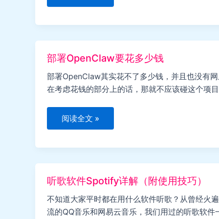
API
台
怎
么
使
用
最
便
部署OpenClaw要花多少钱
宜？
部署OpenClaw其实花不了多少钱，并且也没
在考虑花钱的部分上的话，那就不应该碰这个项目
部
阅读全文 »
署
OpenClaw
要
花
多
少
钱
听歌软件Spotify详解（附使用技巧）
不知道大家平时都在用什么软件听歌？从曾经火遍
流的QQ音乐和网易云音乐，我们用过的听歌软件一