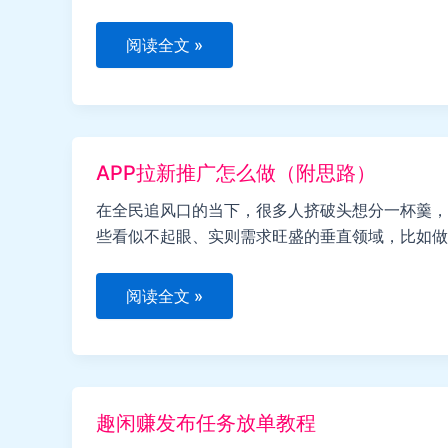
听
阅读全文 »
歌
软
件
Spotify
详
解
（附
APP拉新推广怎么做（附思路）
使
用
技
在全民追风口的当下，很多人挤破头想分一杯羹，
巧）
些看似不起眼、实则需求旺盛的垂直领域，比如做A
APP
阅读全文 »
拉
新
推
广
怎
么
做
趣闲赚发布任务放单教程
（附
思