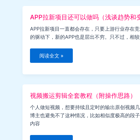
上
可
以
APP拉新项目还可以做吗（浅谈趋势和
推
广
什
APP拉新项目一直都会存在，只要上游行业存在
么
的驱动下，新的APP也是层出不穷。只不过，相较
项
目
APP
阅读全文 »
拉
新
项
目
还
可
以
视频搬运剪辑全套教程（附操作思路）
做
吗
（浅
个人做短视频，想要持续且定时的输出原创视频几
谈
博主也避免不了这种情况，比如相似度极高的段子
趋
势
内容
和
变
化）