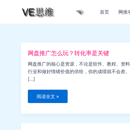
跳
至
首页
网推
内
容
网盘推广怎么玩？转化率是关键
网盘推广的核心是资源，不论是软件、教程、资料
行业和做好情绪价值的供给，你的成绩就不会差。
[…]
网
阅读全文 »
盘
推
广
怎
么
玩？
转