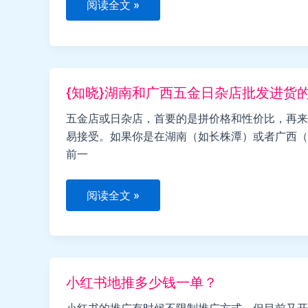
视
阅读全文 »
频
搬
运
剪
辑
全
套
{知晓}湖南和广西五金日杂店批发进货
教
程
（附
五金店或日杂店，首要的是拼价格和性价比，再来
操
易接受。如果你是在湖南（如长株潭）或者广西（
作
思
前一
路）
{知
阅读全文 »
晓}
湖
南
和
广
西
五
小红书地推多少钱一单？
金
日
杂