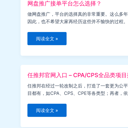
网盘推广接单平台怎么选择？
化
率
是
做网盘推广，平台的选择真的非常重要。这么多年
关
因此，也不希望大家再经历这些并不愉快的过程。
键
网
阅读全文 »
盘
推
广
接
单
平
台
任推邦官网入口 – CPA/CPS全品类项
怎
么
选
任推邦在经过一轮改制之后，打造了一套更为公平
择？
目都有，如CPA、CPS、CPE等各类型；再者
任
阅读全文 »
推
邦
官