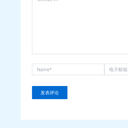
输
入...
Name*
电
子
邮
箱
*