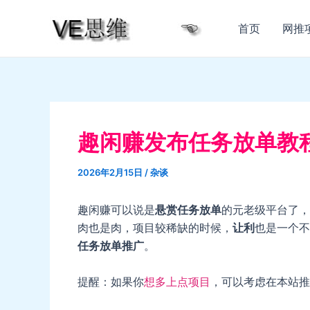
跳
至
首页
网推
内
容
趣闲赚发布任务放单教
2026年2月15日
/
杂谈
趣闲赚可以说是
悬赏任务放单
的元老级平台了，
肉也是肉，项目较稀缺的时候，
让利
也是一个不
任务放单推广
。
提醒：如果你
想多上点项目
，可以考虑在本站推