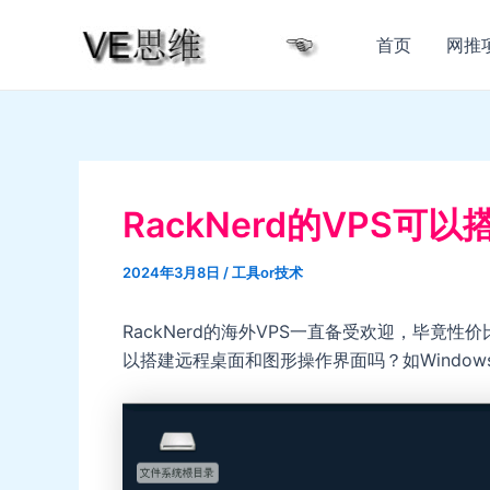
跳
至
首页
网推
内
容
RackNerd的VPS可
2024年3月8日
/
工具or技术
RackNerd的海外VPS一直备受欢迎，毕竟性价
以搭建远程桌面和图形操作界面吗？如Windows