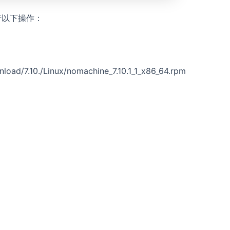
行以下操作：
oad/7.10./Linux/nomachine_7.10.1_1_x86_64.rpm