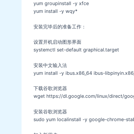
yum groupinstall -y xfce
yum install -y wqy*
安装完毕后的准备工作：
设置开机启动图形界面
systemctl set-default graphical.target
安装中文输入法
yum install -y ibus.x86_64 ibus-libpinyin.x
下载谷歌浏览器
wget https://dl.google.com/linux/direct/go
安装谷歌浏览器
sudo yum localinstall -y google-chrome-sta