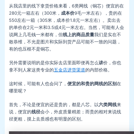
从我店里的线下拿货价格来看，6类网线（铜芯）便宜的在
280元一箱左右（300米，
成本价
9毛一米左右），贵的在
550左右一箱（305米，成本价1.8元一米左右）。卖出去
的单价在2元一米和3.5或4元一米左右。当然，可能有人会
说网上几毛钱一米都有，但
线上的商品质量
我们是实在不
敢恭维，不光是图片和实际到货产品可能不一致的问题，
有的也压根不是铜芯。
另外需要说明的是你实际去店里面即便再怎么
讲
价，你也
拿不到人家这类专业的
五金店进货渠道
的内部价格。
这时候，可能有人也会问了，
便宜的和贵的网线的区别
在
哪里呢？
首先，不论是便宜的还是贵的，都是八芯。以
六类网线
来
说，便宜的
线径
会小，外皮质量稍差；而贵的相对来说线
径更粗，摸上去质感也有明显的区别。