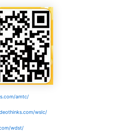
ks.com/amtc/
ideothinks.com/wslc/
.com/wdst/