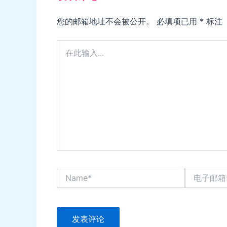
您的邮箱地址不会被公开。
必填项已用
*
标注
在
此
输
入...
Name*
电
子
邮
箱
*