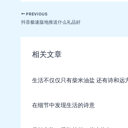
Post
PREVIOUS
navigation
抖音极速版地推送什么礼品好
相关文章
生活不仅仅只有柴米油盐 还有诗和远
在细节中发现生活的诗意