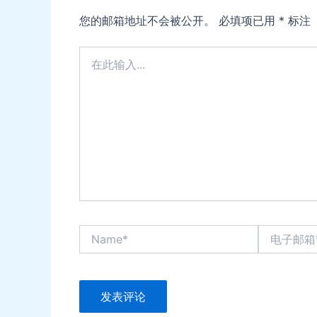
您的邮箱地址不会被公开。
必填项已用
*
标注
在
此
输
入...
Name*
电
子
邮
箱
*