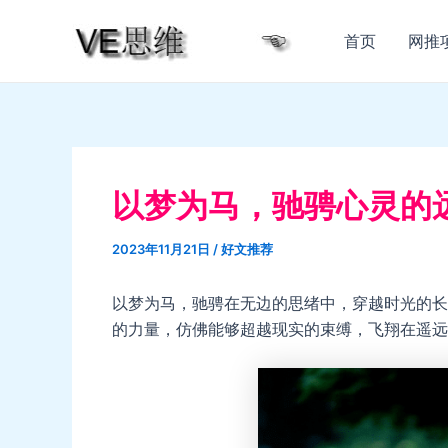
跳
至
首页
网推
内
容
以梦为马，驰骋心灵的
2023年11月21日
/
好文推荐
以梦为马，驰骋在无边的思绪中，穿越时光的长
的力量，仿佛能够超越现实的束缚，飞翔在遥远