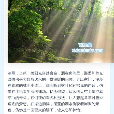
清晨，当第一缕阳光穿过窗帘，洒在房间里，那柔和的光
线仿佛是大自然送来的一份温暖的问候。走出家门，漫步
在青翠的林间小道上，你会听到树叶轻轻摇曳的声音，仿
佛在述说着生命的律动。抬头仰望，碧蓝的天空上飘浮着
洁白的云朵，它们变幻着各种形状，让人想起童年时曾经
追逐的梦想。在湖边徜徉，湛蓝的湖水倒映着周围的景
色，仿佛是一面巨大的镜子，让人心旷神怡。