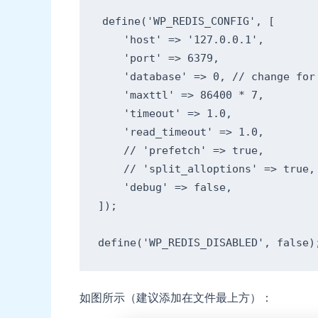
define
(
'WP_REDIS_CONFIG'
,
[
'host'
=>
'127.0.0.1'
,
'port'
=>
6379
,
'database'
=>
0
,
// change for
'maxttl'
=>
86400
*
7
,
'timeout'
=>
1.0
,
'read_timeout'
=>
1.0
,
// 'prefetch' => true,
// 'split_alloptions' => true,
'debug'
=>
false
,
]
)
;
define
(
'WP_REDIS_DISABLED'
,
false
)
如图所示（建议添加在文件最上方）：