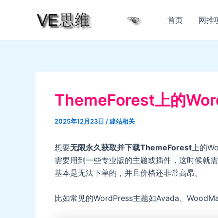
跳
至
首页
网推
内
容
ThemeForest上的W
2025年12月23日
/
建站相关
想要
无限永久获取并下载ThemeForest
上的W
需要用到一些专业版的主题或插件，这时候就需
基本是无法下单的，并且价格还非常高昂。
比如常见的WordPress主题如Avada、WoodMar