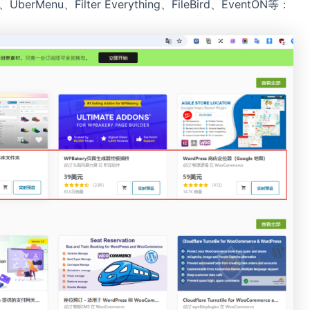
rMenu、Filter Everything、FileBird、EventON等：