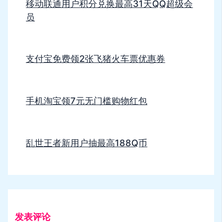
移动联通用户积分兑换最高31天QQ超级会
员
支付宝免费领2张飞猪火车票优惠券
手机淘宝领7元无门槛购物红包
乱世王者新用户抽最高188Q币
发表评论