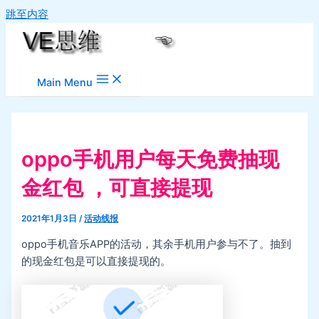
跳至内容
Main Menu
oppo手机用户每天免费抽现
金红包 ，可直接提现
2021年1月3日
/
活动线报
oppo手机音乐APP的活动，其余手机用户参与不了。抽到
的现金红包是可以直接提现的。