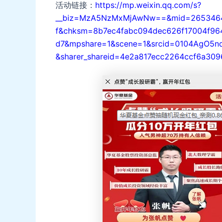
活动链接：
https://mp.weixin.qq.com/s?
__biz=MzA5NzMxMjAwNw==&mid=2653464
f&chksm=8b7ec4fabc094dec626f17004f96
d7&mpshare=1&scene=1&srcid=0104AgO5n
&sharer_shareid=4e2a817ecc2264ccf6a30