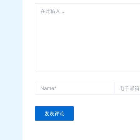
在
此
输
入...
Name*
电
子
邮
箱
*