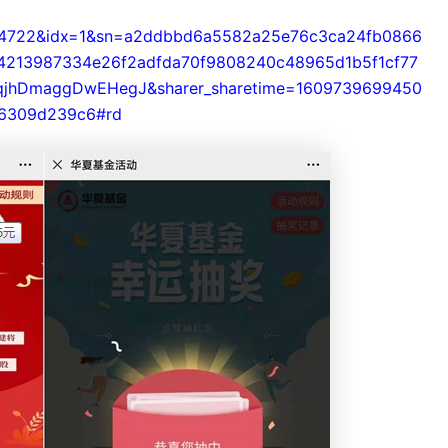
722&idx=1&sn=a2ddbbd6a5582a25e76c3ca24fb0866
4213987334e26f2adfda70f9808240c48965d1b5f1cf77
qjhDmaggDwEHegJ&sharer_sharetime=1609739699450
96309d239c6#rd