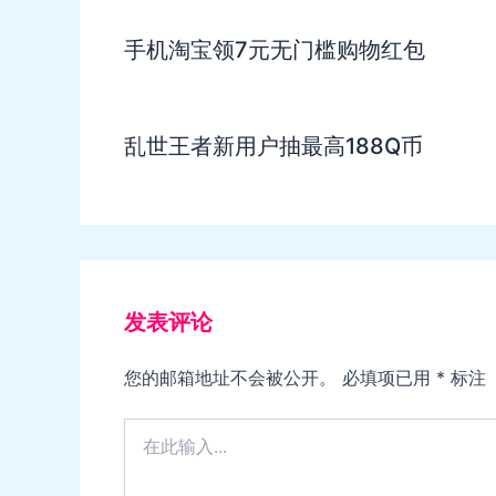
手机淘宝领7元无门槛购物红包
乱世王者新用户抽最高188Q币
发表评论
您的邮箱地址不会被公开。
必填项已用
*
标注
在
此
输
入...