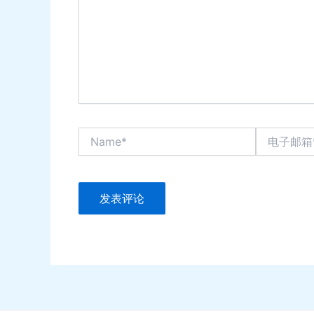
Name*
电
子
邮
箱
*