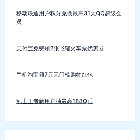
移动联通用户积分兑换最高31天QQ超级会
员
支付宝免费领2张飞猪火车票优惠券
手机淘宝领7元无门槛购物红包
乱世王者新用户抽最高188Q币