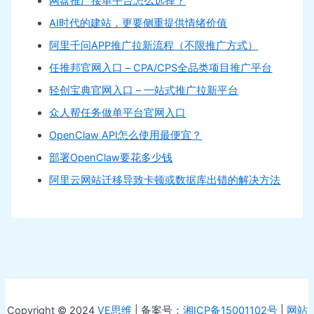
网盘推广接单平台怎么选择？
AI时代的建站，更要侧重提供情绪价值
阿里千问APP推广拉新流程（不限推广方式）
任推邦官网入口 – CPA/CPS全品类项目推广平台
轻创宝典官网入口 – 一站式推广拉新平台
众人帮任务做单平台官网入口
OpenClaw API怎么使用最便宜？
部署OpenClaw要花多少钱
阿里云网站迁移导致卡顿或数据库出错的解决方法
Copyright © 2024
VE思维
| 备案号：
湘ICP备15001102号
|
网站