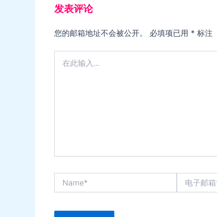
发表评论
您的邮箱地址不会被公开。
必填项已用
*
标注
在
此
输
入...
Name*
电
子
邮
箱
*