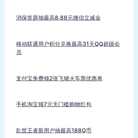
消保答题抽最高8.88元微信立减金
移动联通用户积分兑换最高31天QQ超级会
员
支付宝免费领2张飞猪火车票优惠券
手机淘宝领7元无门槛购物红包
乱世王者新用户抽最高188Q币