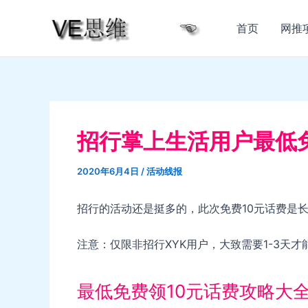
跳
至
首页
网推
内
容
招行掌上生活用户最低
2020年6月4日
/
活动线报
招行的活动还是挺多的，此次免费10元话费是
注意：仅限非招行XYK用户，大致需要1-3天才
最低免费领10元话费攻略大