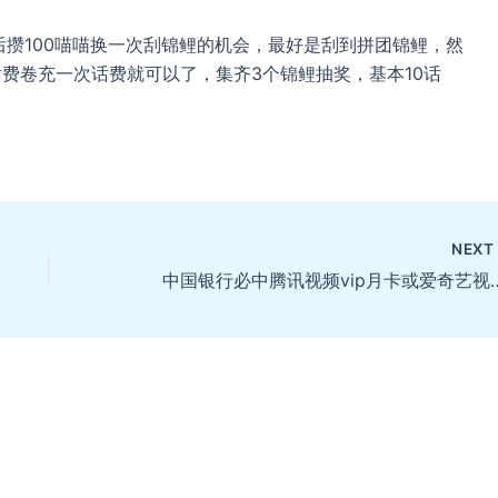
攒100喵喵换一次刮锦鲤的机会，最好是刮到拼团锦鲤，然
话费卷充一次话费就可以了，集齐3个锦鲤抽奖，基本10话
NEX
中国银行必中腾讯视频vip月