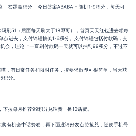
 下拉 – 答题赢积分 – 今日答案ABABA – 随机1-9积分，每天可
款码刷51（后面每天刷大于18即可），首页天天红包进去领每
免单点进去，支付锦鲤抽奖1-6积分。支付锦鲤包括付款码，交
次机会，理论上一直刷付款码一天就可以抽到99积分，不过不
集喵喵，有日常任务和限时任务，按要求做即可很简单，当天获
=5积分。
下拉每月推荐99积分兑话费，换10话费。
大奖有机会中话费卷，再下面邀请好友点赞抢兑，随便手机号