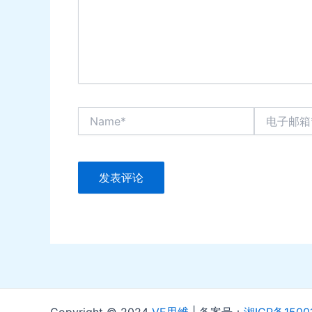
Name*
电
子
邮
箱
*