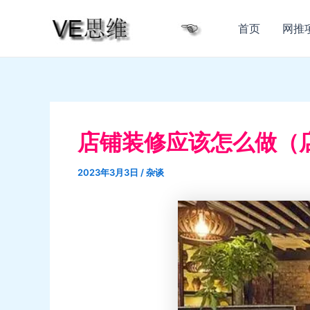
跳
至
首页
网推
内
容
店铺装修应该怎么做（
2023年3月3日
/
杂谈