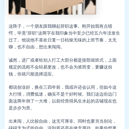
这阵子，一个朋友跟我聊起辞职这事。刚开始我有点错
愕，毕竟“辞职”这两字在我印象当中至少已经五六年没发生
过了。他说他不喜欢日复一日枯燥无味的上班节奏，太无
聊，也不自由，想出来闯闯。
诚然，进厂或者给别人打工大部分都是按部就班式，上面
规定的流程不会轻易更改，也不会为谁而变，要赚这份
钱，你就只能选择适应。
都说创业好，换在三四年前，我或许还会认同，但如今这
大行情，消费低迷，确实不是个好时候。我们这边街边门
面这两年倒了一大堆，以前经营得风生水起的店铺现在也
是步步为营。
出来闯，人比较自由，这无可厚非。同时也要另当别论，
碌碌无为式的自由，说到底还是在做无用功。如果你想更