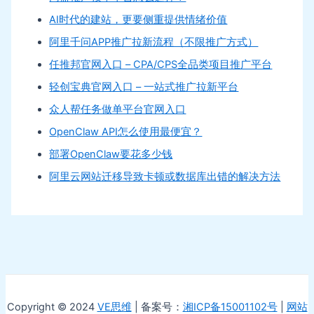
AI时代的建站，更要侧重提供情绪价值
阿里千问APP推广拉新流程（不限推广方式）
任推邦官网入口 – CPA/CPS全品类项目推广平台
轻创宝典官网入口 – 一站式推广拉新平台
众人帮任务做单平台官网入口
OpenClaw API怎么使用最便宜？
部署OpenClaw要花多少钱
阿里云网站迁移导致卡顿或数据库出错的解决方法
Copyright © 2024
VE思维
| 备案号：
湘ICP备15001102号
|
网站