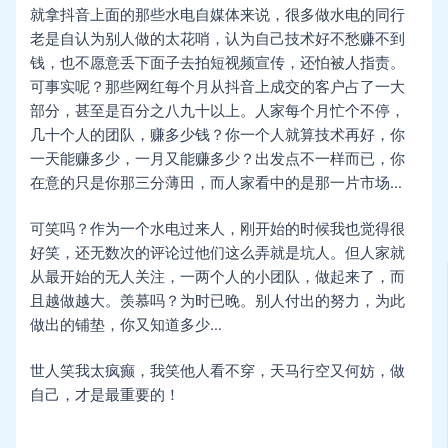
就拿抖音上面的那些水电自媒体来说，很多做水电的同行
老是自认为别人做的太花哨，认为自己技术好不愁赚不到
钱，也不愿意丢下面子去拍短视频宣传，还怕被人指责。
可事实呢？那些网红每个月从抖音上成交的客户占了一大
部分，甚至是百分之八九十以上。人家每个月忙个不停，
几十个人的团队，赚多少钱？你一个人就算技术再好，你
一天能赚多少，一月又能赚多少？出发点不一样而已，你
在意的只是你那三分薄田，而人家看中的是那一片市场…
可笑吗？作为一个水电过来人，刚开始的时候我也觉得很
好笑，还无数次的评论过他们这么弄就是坑人。但人家就
从最开始的无人关注，一两个人的小团队，做起来了，而
且越做越大。羡慕吗？为时已晚。别人付出的努力，为此
做出的铺垫，你又知道多少…
世人笑我太疯癫，我笑他人看不穿，天马行空又何妨，做
自己，才是最重要的！