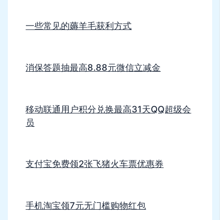
一些常见的薅羊毛获利方式
消保答题抽最高8.88元微信立减金
移动联通用户积分兑换最高31天QQ超级会
员
支付宝免费领2张飞猪火车票优惠券
手机淘宝领7元无门槛购物红包