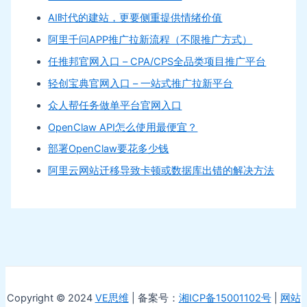
AI时代的建站，更要侧重提供情绪价值
阿里千问APP推广拉新流程（不限推广方式）
任推邦官网入口 – CPA/CPS全品类项目推广平台
轻创宝典官网入口 – 一站式推广拉新平台
众人帮任务做单平台官网入口
OpenClaw API怎么使用最便宜？
部署OpenClaw要花多少钱
阿里云网站迁移导致卡顿或数据库出错的解决方法
Copyright © 2024
VE思维
| 备案号：
湘ICP备15001102号
|
网站