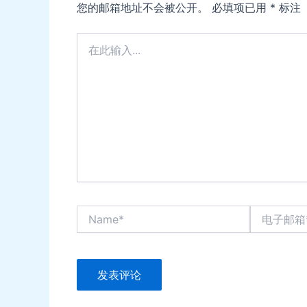
您的邮箱地址不会被公开。
必填项已用
*
标注
在
此
输
入...
Name*
电
子
邮
箱
*