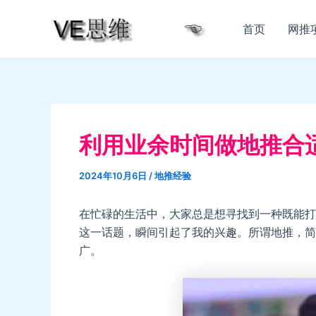
跳
至
首页
网推
内
容
利用业余时间做地推合
2024年10月6日
/
地推经验
在忙碌的生活中，大家总是想寻找到一种既能打
这一话题，瞬间引起了我的兴趣。所谓地推，简
广。