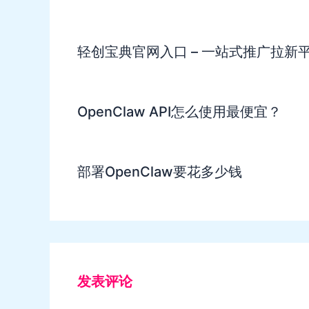
轻创宝典官网入口 – 一站式推广拉新
OpenClaw API怎么使用最便宜？
部署OpenClaw要花多少钱
发表评论