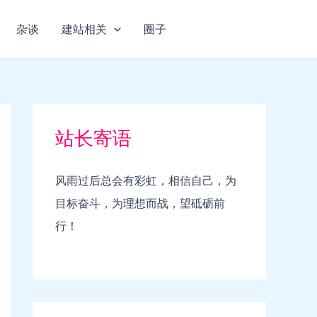
杂谈
建站相关
圈子
站长寄语
风雨过后总会有彩虹，相信自己，为
目标奋斗，为理想而战，望砥砺前
行！