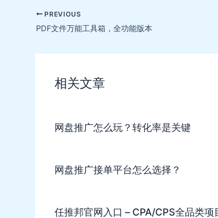
Post
PREVIOUS
navigation
PDF文件万能工具箱，全功能版本
相关文章
网盘推广怎么玩？转化率是关键
网盘推广接单平台怎么选择？
任推邦官网入口 – CPA/CPS全品类