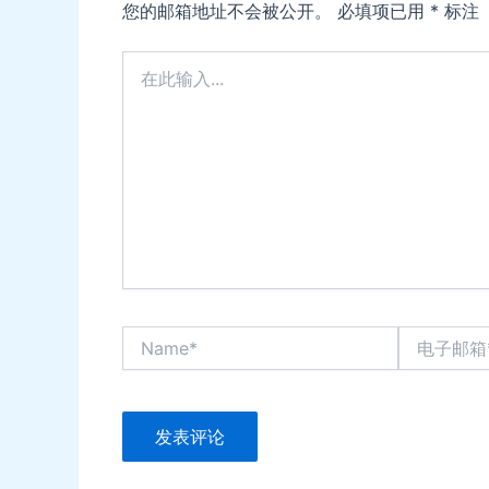
您的邮箱地址不会被公开。
必填项已用
*
标注
在
此
输
入...
Name*
电
子
邮
箱
*