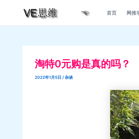
跳
至
首页
网推
内
容
淘特0元购是真的吗？
2022年1月5日
/
杂谈