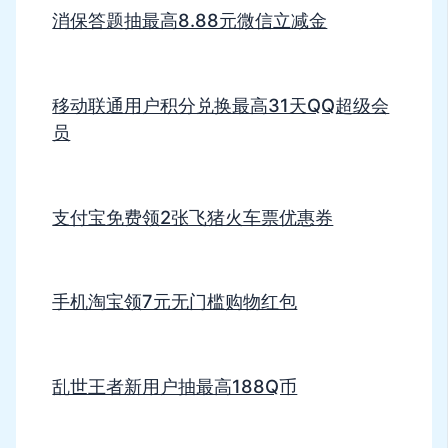
消保答题抽最高8.88元微信立减金
移动联通用户积分兑换最高31天QQ超级会
员
支付宝免费领2张飞猪火车票优惠券
手机淘宝领7元无门槛购物红包
乱世王者新用户抽最高188Q币