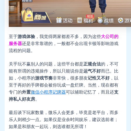
至于
游戏体验
，我觉得两家都差不多，因为这些
大公司的
服务器
还是非常靠谱的，一般都不会出现卡顿等影响游戏
流程的问题。
关乎玩不赢别人的问题，这些平台都是
正规合法
的，不可
能有所谓的违规操作，所以只能说你是
运气不好
而已。比
如，小程序的
游戏节奏
非常快，很多朋友
记性又不好
，以
至于再好的手牌都会被你玩成一盘烂牌。当然，现在都有
专门的
外置
微信小程序记牌器
可以辅助记忆了，而且还
支
持私人好友房
。
最后谈下玩家数量，微乐人会更多，毕竟是老平台，而多
乐人则稍少一点。如果仅是业余时间娱乐，建议选前者；
如果是和朋友一起玩，则选谁都无所谓！