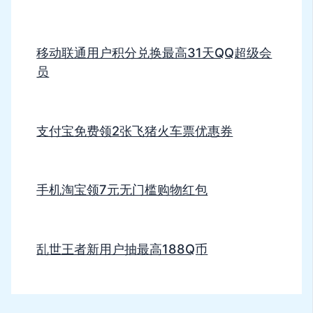
移动联通用户积分兑换最高31天QQ超级会
员
支付宝免费领2张飞猪火车票优惠券
手机淘宝领7元无门槛购物红包
乱世王者新用户抽最高188Q币