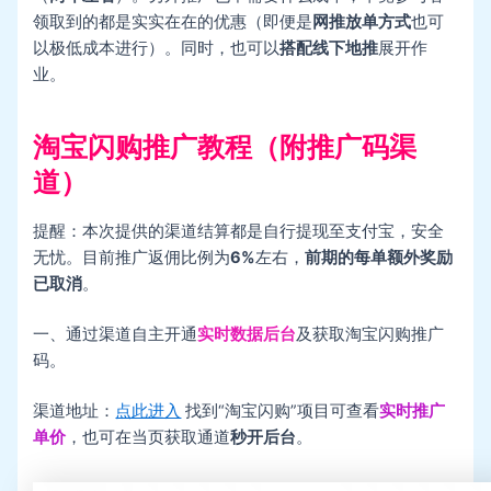
领取到的都是实实在在的优惠（即便是
网推放单方式
也可
以极低成本进行）。同时，也可以
搭配线下地推
展开作
业。
淘宝闪购推广教程（附推广码渠
道）
提醒：本次提供的渠道结算都是自行提现至支付宝，安全
无忧。目前推广返佣比例为
6%
左右，
前期的每单额外奖励
已取消
。
一、通过渠道自主开通
实时数据后台
及获取淘宝闪购推广
码。
渠道地址：
点此进入
找到“淘宝闪购”项目可查看
实时推广
单价
，也可在当页获取通道
秒开后台
。