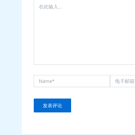
在
此
输
入...
Name*
电
子
邮
箱
*