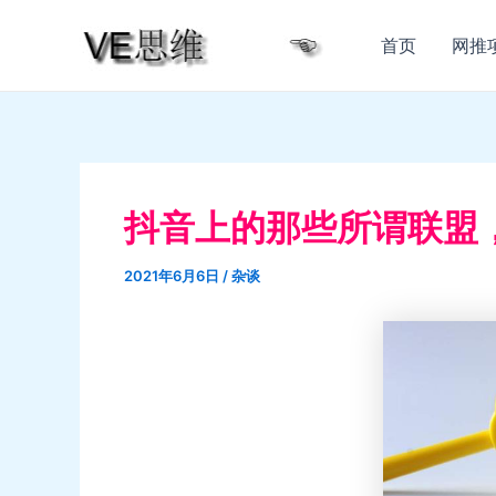
跳
至
首页
网推
内
容
抖音上的那些所谓联盟
2021年6月6日
/
杂谈