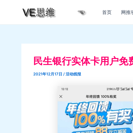
跳
至
首页
网推
内
容
民生银行实体卡用户免
2021年12月17日
/
活动线报