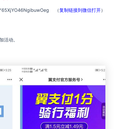
xKY65XjYO46NgibuwOeg （
复制链接到微信打开
）
参加活动。