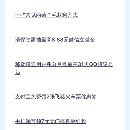
一些常见的薅羊毛获利方式
消保答题抽最高8.88元微信立减金
移动联通用户积分兑换最高31天QQ超级会
员
支付宝免费领2张飞猪火车票优惠券
手机淘宝领7元无门槛购物红包