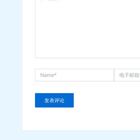
输
入...
Name*
电
子
邮
箱
*