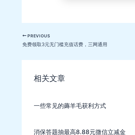
Post
PREVIOUS
navigation
免费领取3元无门槛充值话费，三网通用
相关文章
一些常见的薅羊毛获利方式
消保答题抽最高8.88元微信立减金