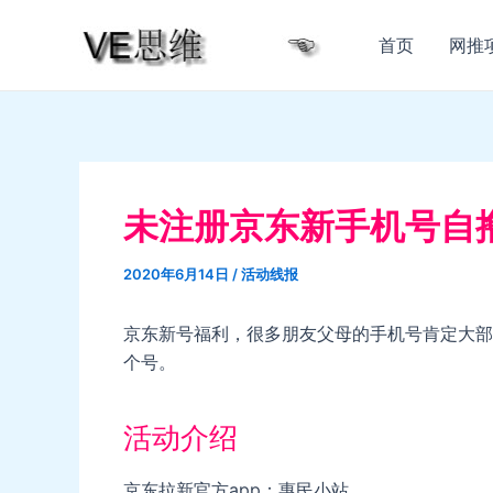
跳
至
首页
网推
内
容
未注册京东新手机号自撸
2020年6月14日
/
活动线报
京东新号福利，很多朋友父母的手机号肯定大部
个号。
活动介绍
京东拉新官方app：惠民小站