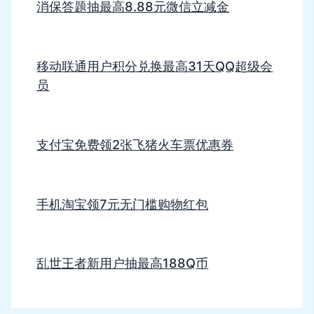
消保答题抽最高8.88元微信立减金
移动联通用户积分兑换最高31天QQ超级会
员
支付宝免费领2张飞猪火车票优惠券
手机淘宝领7元无门槛购物红包
乱世王者新用户抽最高188Q币