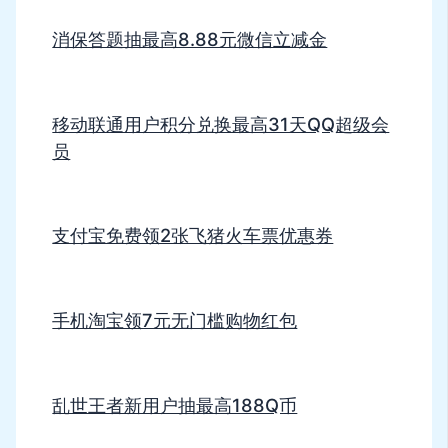
消保答题抽最高8.88元微信立减金
移动联通用户积分兑换最高31天QQ超级会
员
支付宝免费领2张飞猪火车票优惠券
手机淘宝领7元无门槛购物红包
乱世王者新用户抽最高188Q币