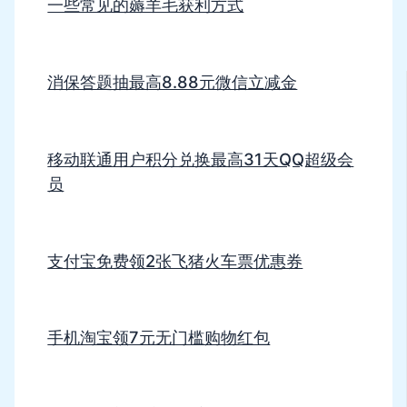
一些常见的薅羊毛获利方式
消保答题抽最高8.88元微信立减金
移动联通用户积分兑换最高31天QQ超级会
员
支付宝免费领2张飞猪火车票优惠券
手机淘宝领7元无门槛购物红包