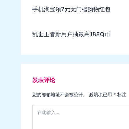
手机淘宝领7元无门槛购物红包
乱世王者新用户抽最高188Q币
发表评论
您的邮箱地址不会被公开。
必填项已用
*
标注
在
此
输
入...