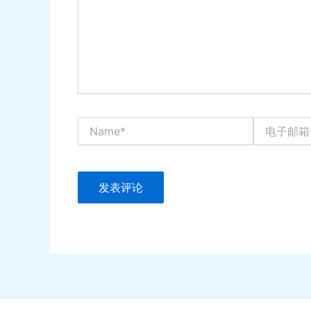
Name*
电
子
邮
箱
*