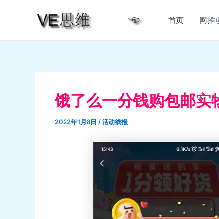
跳
至
首页
网推
内
容
饿了么一分钱购包邮实
2022年1月8日
/
活动线报