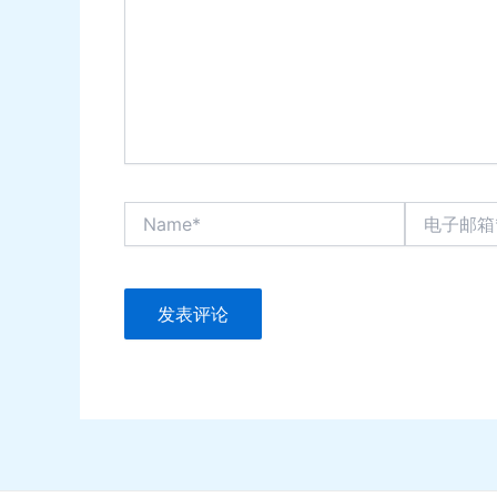
Name*
电
子
邮
箱
*