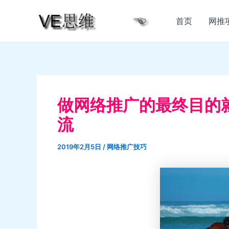
跳
至
首页
网推
内
容
做网络推广的最终目的
流
2019年2月5日
/
网络推广技巧