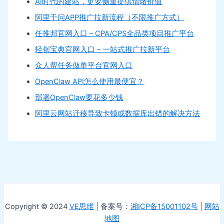
AI时代的建站，更要侧重提供情绪价值
阿里千问APP推广拉新流程（不限推广方式）
任推邦官网入口 – CPA/CPS全品类项目推广平台
轻创宝典官网入口 – 一站式推广拉新平台
众人帮任务做单平台官网入口
OpenClaw API怎么使用最便宜？
部署OpenClaw要花多少钱
阿里云网站迁移导致卡顿或数据库出错的解决方法
Copyright © 2024
VE思维
| 备案号：
湘ICP备15001102号
|
网站
地图