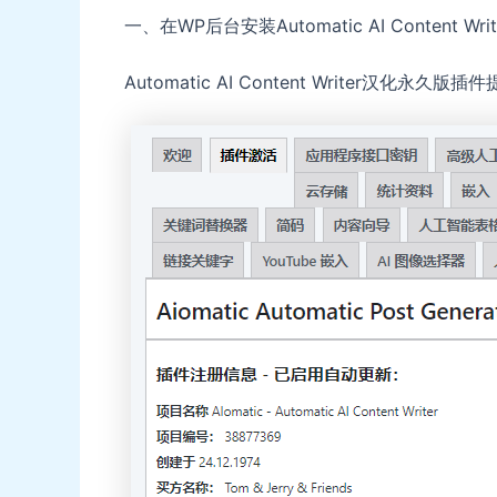
一、在WP后台安装Automatic AI Content 
Automatic AI Content Writer汉化