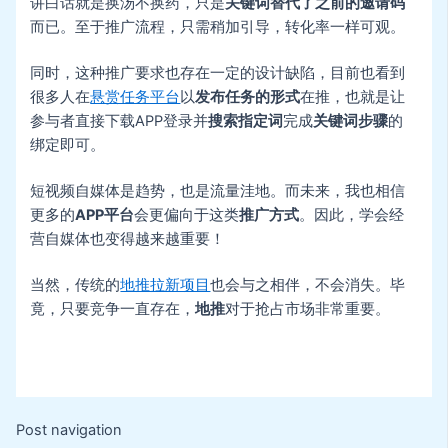
讲白话就是换汤不换药，只是
关键词替代了之前的邀请码
而已。至于推广流程，只需稍加引导，转化率一样可观。
同时，这种推广要求也存在一定的设计缺陷，目前也看到
很多人在
悬赏任务平台
以
发布任务的形式
在推，也就是让
参与者直接下载APP登录并
搜索指定词
完成
关键词步骤
的
绑定即可。
短视频自媒体是趋势，也是流量洼地。而未来，我也相信
更多的
APP平台
会更偏向于这类
推广方式
。因此，学会经
营自媒体也变得越来越重要！
当然，传统的
地推拉新项目
也会与之相伴，不会消失。毕
竟，只要竞争一直存在，
地推
对于抢占市场非常重要。
Post navigation